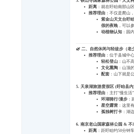
3. 铁山寺国家森林公园 - 天文科
距离
：就在盱眙南部山
推荐理由
：不仅是爬山
紫金山天文台盱
假的夜晚
，可以
动植物认知
：园
🌿 二、自然休闲与轻徒步（老
推荐理由
：位于县城中
轻松登山
：山不
文化熏陶
：山顶
配套
：山下就是
5. 天泉湖旅游度假区 (盱眙县内
推荐理由
：主打“慢生活”
环湖骑行/漫步
：
星空露营
：这里
孤独树打卡
：湖
6. 南京老山国家森林公园 & 不
距离
：距盱眙约50分钟