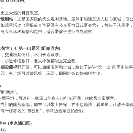
普 (盱眙县内)
区。
，更是天然的科普教室。
眙观测站
：这是国家级的天文观测基地。虽然不能随意进入核心区域，但
参加观星活动（需提前查询是否有公众开放日或夏令营），教孩子认星座
内有大量珍稀植物和昆虫，适合带孩子进行自然观察。
少皆宜）
4. 第一山景区 (盱眙县内)
心，交通极其便利，不用长途跋涉。
高，步道修缮很好，老人小孩都能走完全程。
的
都梁阁
视野开阔，可以俯瞰淮河和全城，给孩子讲讲“第一山”的历史故
公园，有广场可以放风筝、玩耍，周围吃饭购物都很方便。
)
和“亲水”。
路面平坦，可以租一家四口的多人自行车环湖，吹吹风非常惬意。
有专门的露营基地，周末可以带上帐篷，在湖边烧烤、看星星，让孩子体
边有一棵著名的“孤独树”，非常适合家庭拍合影。
老村 (南京浦口区)
车程。