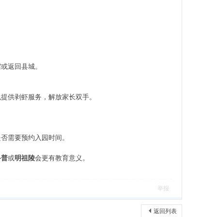
宿或返回县城。
也提供剥虾服务，解放家长双手。
是否需要预约入园时间。
。
科普
或
明祖陵
会更有教育意义。
举报
返回列表