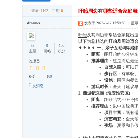
盱眙周边有哪些适合家庭游
查看:
1162
|
回复:
0
dreamer
发表于 2026-3-12 15:59:50
|
显
盱眙
及其周边非常适合家庭出
以下为您精选的
盱眙及周边适
33
0
109
👨‍👩‍👧‍👦 一、亲子互动
主题
回帖
积分
距离
：距盱眙约40分钟
推荐理由
：这是周边最
管理员
自驾入园
：可以
步行区
：有羊驼
积分
109
设施
：园区内餐
发消息
游玩时长
：全天（建议
2. 西游记乐园 (淮安淮安区)
距离
：距盱眙约50-60
推荐理由
：以中国经典I
项目丰富
：既有
演艺精彩
：全天
夜场
：夏季和节