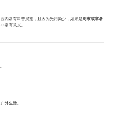
公园内常有科普展览，且因为光污染少，如果是
周末或寒暑
，非常有意义。
事。
验户外生活。