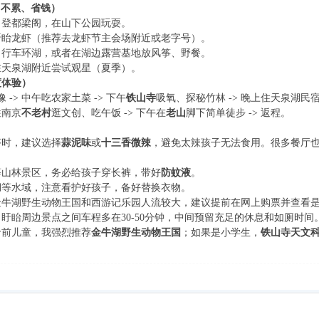
（不累、省钱）
，登都梁阁，在山下公园玩耍。
盱眙龙虾（推荐去龙虾节主会场附近或老字号）。
自行车环湖，或者在湖边露营基地放风筝、野餐。
在天泉湖附近尝试观星（夏季）。
度体验）
 -> 中午吃农家土菜 -> 下午
铁山寺
吸氧、探秘竹林 -> 晚上住天泉湖民
往南京
不老村
逛文创、吃午饭 -> 下午在
老山
脚下简单徒步 -> 返程。
虾时，建议选择
蒜泥味
或
十三香微辣
，避免太辣孩子无法食用。很多餐厅
等山林景区，务必给孩子穿长裤，带好
防蚊液
。
湖等水域，注意看护好孩子，备好替换衣物。
金牛湖野生动物王国和西游记乐园人流较大，建议提前在网上购票并查看
盱眙周边景点之间车程多在30-50分钟，中间预留充足的休息和如厕时间
龄前儿童，我强烈推荐
金牛湖野生动物王国
；如果是小学生，
铁山寺天文