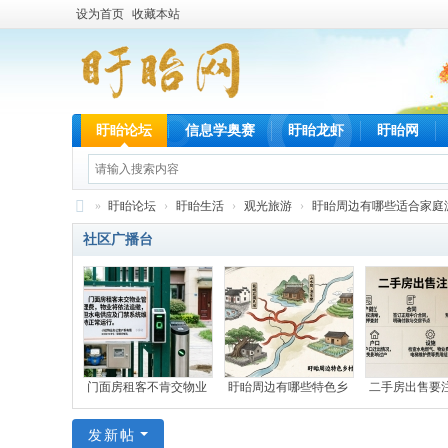
设为首页
收藏本站
盱眙论坛
信息学奥赛
盱眙龙虾
盱眙网
»
盱眙论坛
›
盱眙生活
›
观光旅游
›
盱眙周边有哪些适合家庭
盱
社区广播台
眙
网
门面房租客不肯交物业
盱眙周边有哪些特色乡
二手房出售要
发新帖