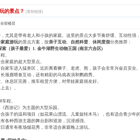
玩的景点？
[复制链接]
示全部楼层
游，尤其是带有老人和小孩的家庭。这里的景点大多节奏舒缓、互动性强
合家庭游玩
的景点方案，按
亲子互动
、
自然科普
、
休闲度假
分类推荐：
与动物探索（孩子最爱）
1. 金牛湖野生动物王国 (南京六合区)
车程。
适合家庭的超大型景点。
开自家车进入猛兽区，近距离看狮子、老虎、熊，孩子会非常兴奋且安全
、长颈鹿喂食互动，还有精彩的马戏表演和鹦鹉秀。
饮、休息区完善，推车租赁方便，对带娃家庭很友好。
早上去）。
分钟车程。
P《西游记》为主题的大型乐园。
适合孩子的温和项目（如花果山漂流、儿童旋转木马），也有适合青少年
候有各种西游主题的舞台剧和巡游，沉浸感强。
假日通常有夜场烟花秀，非常适合家庭晚上游玩。