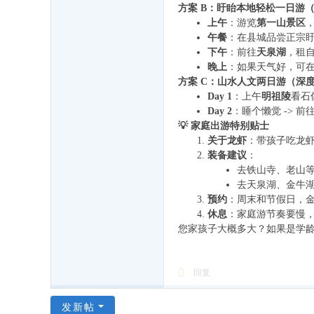
方案 B：盱眙本地轻松一日游
上午
：游览
第一山景区
午餐
：在县城品尝正宗
下午
：前往
天泉湖
，租
晚上
：如果天气好，可
方案 C：山水人文两日游（深
Day 1
：上午
明祖陵
看石像
Day 2
：睡个懒觉 -> 前
💡 家庭出游特别贴士
关于龙虾
：带孩子吃龙
装备建议
：
去铁山寺、老山
去天泉湖、金牛
预约
：周末和节假日，
休息
：家庭游节奏要慢，
您家孩子大概多大？如果是学
回复
发新帖