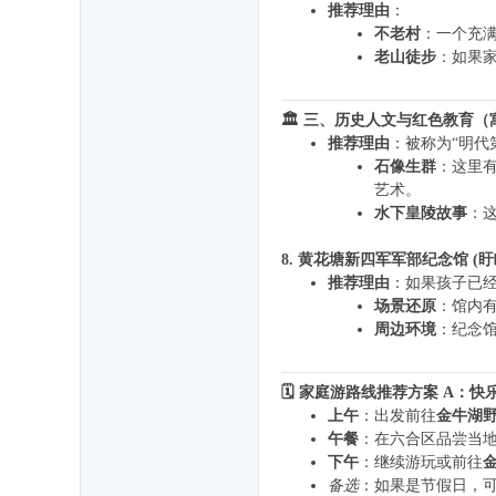
推荐理由
：
不老村
：一个充
老山徒步
：如果
🏛️ 三、历史人文与红色教育
推荐理由
：被称为“明代
石像生群
：这里
艺术。
水下皇陵故事
：
8. 黄花塘新四军军部纪念馆 (盱
推荐理由
：如果孩子已
场景还原
：馆内
周边环境
：纪念
🗓️ 家庭游路线推荐
方案 A：快
上午
：出发前往
金牛湖
午餐
：在六合区品尝当
下午
：继续游玩或前往
备选
：如果是节假日，