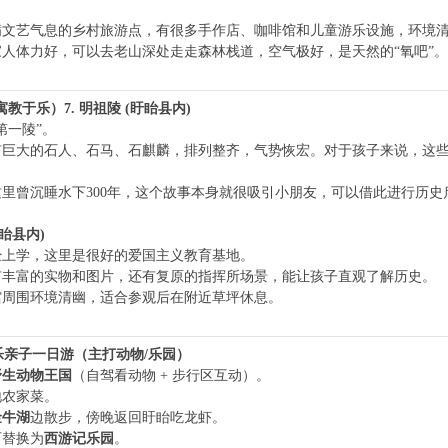
满文艺气息的乡村旅游点，有很多手作店、咖啡馆和儿童游乐设施，环境
家人体力好，可以去老山深处走走森林栈道，空气极好，是天然的“氧吧”。
（寓教于乐）
7. 明祖陵 (盱眙县内)
第一陵”。
有巨大的石人、石马、石麒麟，排列整齐，气势恢宏。对于孩子来说，这些
这里曾沉睡水下300年，这个故事本身就很吸引小朋友，可以借此进行历史
眙县内)
经上学，这里是很好的爱国主义教育基地。
有丰富的实物和图片，还有复原的指挥所场景，能让孩子直观了解历史。
馆周围环境清幽，适合参观后在附近草坪休息。
乐亲子一日游（主打动物/乐园）
野生动物王国
（自驾看动物 + 步行区互动）。
地农家菜。
金牛湖
边散步，傍晚返回盱眙吃龙虾。
可替换为
西游记乐园
。