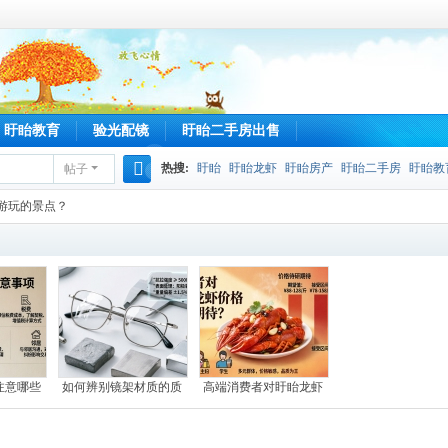
盱眙教育
验光配镜
盱眙二手房出售
热搜:
盱眙
盱眙龙虾
盱眙房产
盱眙二手房
盱眙教
帖子
搜
游玩的景点？
索
注意哪些
如何辨别镜架材质的质
高端消费者对盱眙龙虾