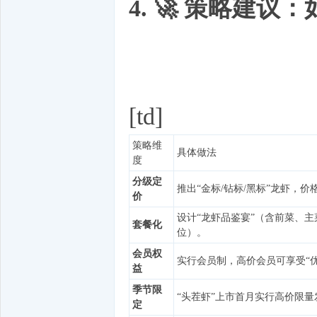
4. 🚀 策略建
[td]
策略维
具体做法
度
分级定
推出“金标/钻标/黑标”龙虾，价格拉
价
设计“龙虾品鉴宴”（含前菜、主
套餐化
位）。
会员权
实行会员制，高价会员可享受“优
益
季节限
“头茬虾”上市首月实行高价限
定