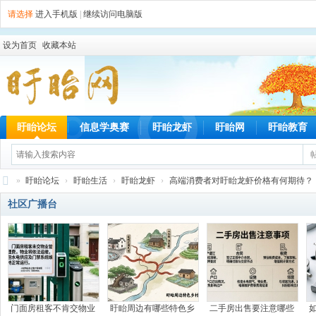
请选择
进入手机版
|
继续访问电脑版
设为首页
收藏本站
盱眙论坛
信息学奥赛
盱眙龙虾
盱眙网
盱眙教育
»
盱眙论坛
›
盱眙生活
›
盱眙龙虾
›
高端消费者对盱眙龙虾价格有何期待？
盱
社区广播台
眙
网
门面房租客不肯交物业
盱眙周边有哪些特色乡
二手房出售要注意哪些