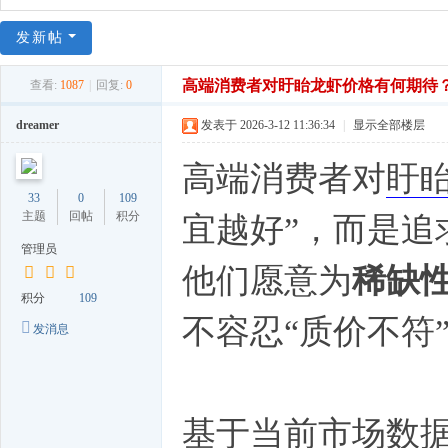
发新帖
高端消费者对盱眙龙虾价格有何期待
查看:
1087
|
回复:
0
dreamer
发表于 2026-3-12 11:36:34
|
显示全部楼层
高端消费者对
盱
33
0
109
主题
回帖
积分
宜越好”，而是追
管理员
他们愿意为
稀缺
积分
109
不容忍“质价不符
发消息
基于当前市场数据（