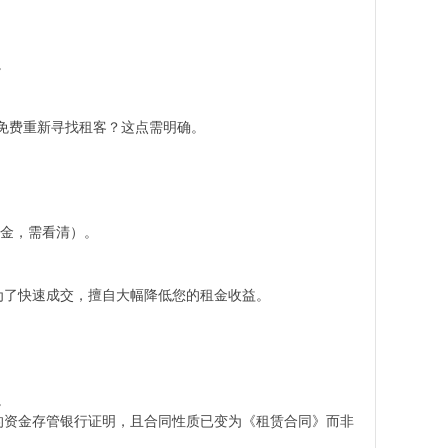
。
免费重新寻找租客？这点需明确。
佣金，需看清）。
为了快速成交，擅自大幅降低您的租金收益。
。
规的资金存管银行证明，且合同性质已变为《租赁合同》而非