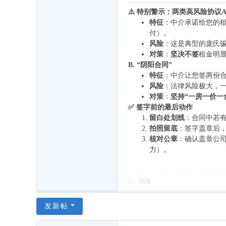
⚠️ 特别警示：两类高风险协议
特征
：中介承诺给您的
付）。
风险
：这是典型的庞氏
对策
：
坚决不签
租金明
B. “阴阳合同”
特征
：中介让您签两份
风险
：法律风险极大，
对策
：
坚持“一房一价一
✅ 签字前的最后动作
留白处划线
：合同中若
拍照留底
：签字盖章后
核对公章
：确认盖章公司
力）。
回复
发新帖