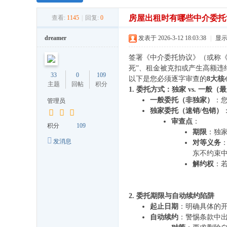
房屋出租时有哪些中介委托
查看:
1145
|
回复:
0
dreamer
发表于 2026-3-12 18:03:38
|
显
签署《中介委托协议》（或称《
死”、租金被克扣或产生高额违
33
0
109
以下是您必须逐字审查的
8大核
主题
回帖
积分
1. 委托方式：独家 vs. 一般（
一般委托（非独家）
：
管理员
独家委托（速销/包销）
审查点
：
积分
109
期限
：独
发消息
对等义务
东不约束
解约权
：
2. 委托期限与自动续约陷阱
起止日期
：明确具体的
自动续约
：警惕条款中出