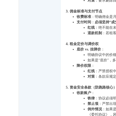
对策
：要求删除自
3. 佣金标准与支付节点
收费标准
：明确佣金是月
支付时间
：
必须坚持“成
红线
：绝不能在未
退款机制
：若租
4. 租金定价与调价权
底价 vs. 挂牌价
：
明确协议中的价格
如果是“底价”，
降价权限
：
红线
：严禁授权中
对策
：条款应规定
5. 资金安全条款（防跑路核心
收款账户
：
铁律
：协议必须明
禁止项
：严禁出现
例外情况
：如果
《委托协议》，