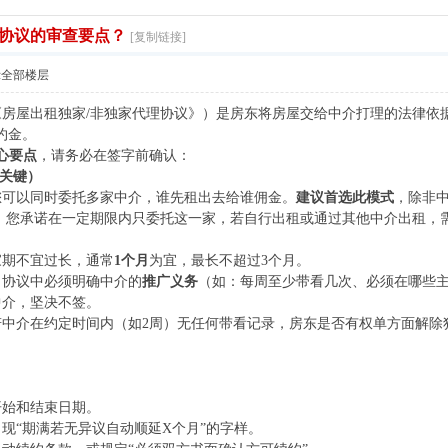
协议的审查要点？
[复制链接]
示全部楼层
房屋出租独家/非独家代理协议》）是房东将房屋交给中介打理的法律依
约金。
心要点
，请务必在签字前确认：
最关键）
您可以同时委托多家中介，谁先租出去给谁佣金。
建议首选此模式
，除非
：您承诺在一定期限内只委托这一家，若自行出租或通过其他中介出租，
家期不宜过长，通常
1个月
为宜，最长不超过3个月。
：协议中必须明确中介的
推广义务
（如：每周至少带看几次、必须在哪些
中介，坚决不签。
若中介在约定时间内（如2周）无任何带看记录，房东是否有权单方面解除
开始和结束日期。
现“期满若无异议自动顺延X个月”的字样。