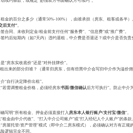
动续约条款，或规定“必须双方书面确认方可续约”。
租金的百分之多少（通常50%-100%），由谁承担（房东、租客或各半）
交后支付”
。
签合同、未收到定金/租金前支付任何“服务费”、“信息费”或“推广费”。
客签约后短期内（如7天内）违约退租，中介费是否退还？或中介是否负责
是“房东实收底价”还是“对外挂牌价”。
多租出来的部分归谁？（通常归房东，但有些黑中介会写归中介作为溢价
介“自行决定降价出租”。
“若需调整租金价格，必须经房东
书面/微信确认
后方可执行”。防止中介
）
确写明“所有租金、押金必须直接打入
房东本人银行账户/支付宝/微信
”。
“租金由中介代收”、“打入中介公司账户”或“打入经纪人个人账户”的条款
是“房屋托管/资产管理”模式（即中介二房东模式），必须确认对方有正
风险逻辑完全不同。