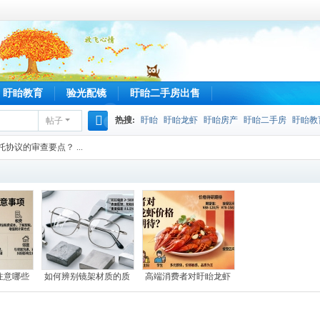
盱眙教育
验光配镜
盱眙二手房出售
热搜:
盱眙
盱眙龙虾
盱眙房产
盱眙二手房
盱眙教
帖子
搜
协议的审查要点？ ...
索
注意哪些
如何辨别镜架材质的质
高端消费者对盱眙龙虾