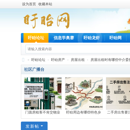
设为首页
收藏本站
盱眙论坛
信息学奥赛
盱眙龙虾
盱眙网
»
盱眙论坛
›
盱眙房产
›
房屋出租
›
房屋出租时有哪些中介委托
盱
社区广播台
眙
网
门面房租客不肯交物业
盱眙周边有哪些特色乡
二手房出售要
发新帖