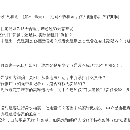
段“免租期”（如30-45天），期间不收租金，作为他们找租客的时间。
通住宅通常
7-15天
合理，若超过30天需警惕。
签约日”算起，还是从“实际起租日”倒扣？
内未租出，免租期是否相应缩短？或者免租期是否包含在委托期限内？（
前收回房子或自行出租，违约金是多少？（通常不应超过1个月租金）。
严导致租客诈骗、欠租、从事违法活动，中介承担什么责任？
进行推广（如无带看记录），是否有权无责解约？
发现只规定了房东的高额违约金，而中介违约仅“口头道歉”或责任极轻，
承诺对租客进行身份核实、信用查询？若因未核实导致损失，中介是否担
助办理租赁备案的服务？
议外，口头承诺无效”的条款。如果您和经纪人谈好了特殊条件（如“负责换