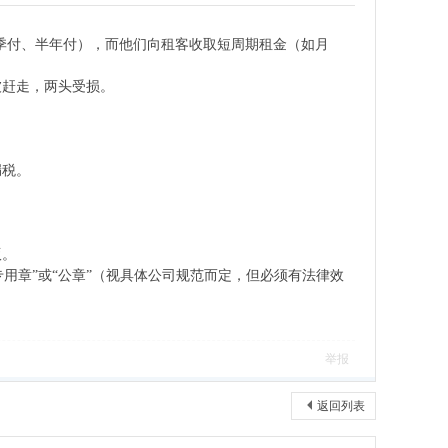
如季付、半年付），而他们向租客收取短周期租金（如月
被赶走，两头受损。
漏税。
版。
专用章”或“公章”（视具体公司规范而定，但必须有法律效
举报
返回列表