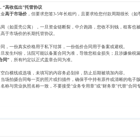
A. “高收低出”托管协议
租金
高于市场价
，但要求您签3-5年长租约，且要求给您付款周期很长（
骗局（如蛋壳公寓），一旦资金链断裂，中介跑路，您收不到钱，租客也
显高于市场价的长期托管协议。
合同，一份真实价格用于私下结算，一份低价合同用于备案或避税。
一旦发生纠纷，法院可能以备案合同为准，导致您租金损失；且涉嫌偷税
合同”
，所有约定以正式盖章合同为准。
有空白横线或选项，未填写的内容务必划掉，防止后期被填加内容。
，当场拍摄合同每一页的照片或扫描件，确保手中持有原件或清晰的电子
名称与营业执照名称一致，不要接受“业务专用章”或“财务章”代替“合同