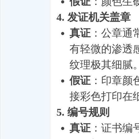
假证
：颜色生
4. 发证机关盖章
真证
：公章通
有轻微的渗透
纹理极其细腻
假证
：印章颜
接彩色打印在
5. 编号规则
真证
：证书编号