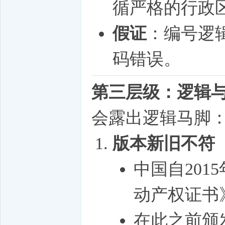
循严格的行政
假证
：编号逻
码错误。
第三层级：逻辑
会露出逻辑马脚
版本新旧不符
中国自20
动产权证书
在此之前颁