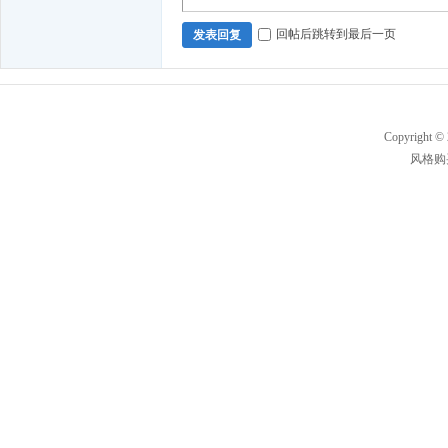
回帖后跳转到最后一页
发表回复
Copyright ©
风格购买及