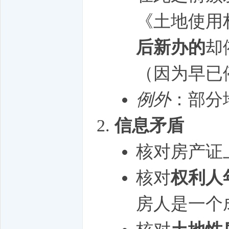
《土地使用
后新办的
却
（因为早已
例外
：部分
信息矛盾
核对房产证
核对
权利人
房人是一个