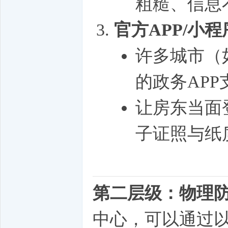
粗糙、信息
官方APP/小
许多城市（如
的政务APP
让房东当面
子证照与纸
第二层级：物理
中心，可以通过